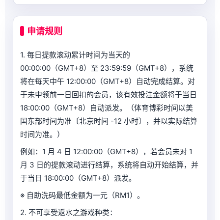
申请规则
1. 每日提款滚动累计时间为当天的
00:00:00（GMT+8）至 23:59:59（GMT+8），系统
将在每天中午 12:00:00（GMT+8）自动完成结算。对
于未申领前一日回扣的会员，该有效投注金额将于当日
18:00:00（GMT+8）自动派发。（体育博彩时间以美
国东部时间为准〔北京时间 -12 小时〕，并以实际结算
时间为准。）
例如：1 月 4 日 12:00:00（GMT+8），若会员未对 1
月 3 日的提款滚动进行结算，系统将自动开始结算，并
于当日 18:00:00（GMT+8）派发。
※ 自助洗码最低金额为一元（RM1）。
2. 不可享受返水之游戏种类：