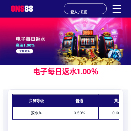
LOGIN / REGISTER
电子每日返水1.00％
会员等级
普通
黄金
返水%
0.50%
0.60%