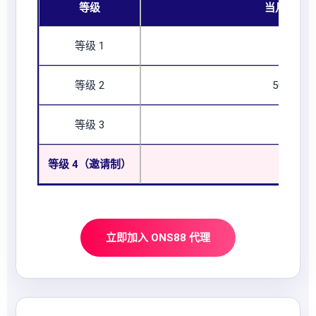
等级
当月有效流
等级 1
≤ 50
等级 2
500,001 –
等级 3
≥ 5,0
等级 4（邀请制）
特
立即加入 ONS88 代理