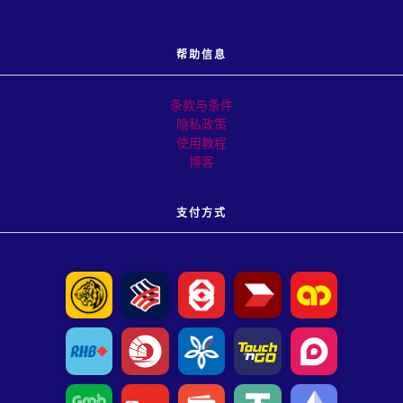
帮助信息
条款与条件
隐私政策
使用教程
博客
支付方式