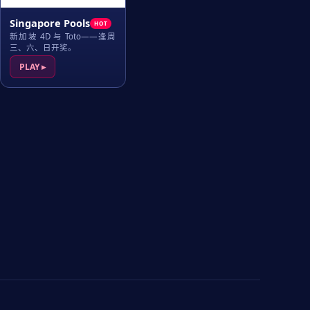
Singapore Pools
HOT
新加坡 4D 与 Toto——逢周
三、六、日开奖。
PLAY ▸