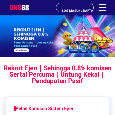
LOGIN / REGISTER
Rekrut Ejen｜Sehingga 0.8% komisen
Sertai Percuma｜Untung Kekal｜
Pendapatan Pasif
Pelan Komisen Sistem Ejen