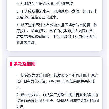
红利达到
1 倍流水
即可申请提款。
于达成所需流水前，网站返水不发放；超出要求
之后之投注恢复正常返水。
以下注单不计入有效流水且不得参与本优惠：体
育投注、彩票游戏、电子街机等非真人场馆注单；
若有套利或违规情形，平台可取消红利与相关盈利
并清零余额。
条款及细则
促销仅为娱乐目的；若发现多个相同/相似信息之
账户且有异常投注，ONS88 可冻结余额并关闭账
户。
通过机器人、非法第三方软件或开启双重/多重视
窗进行的投注视为非法，ONS88 可冻结余额并关闭
账户。