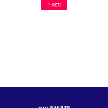
立即游戏
ONS88 在线体育博彩