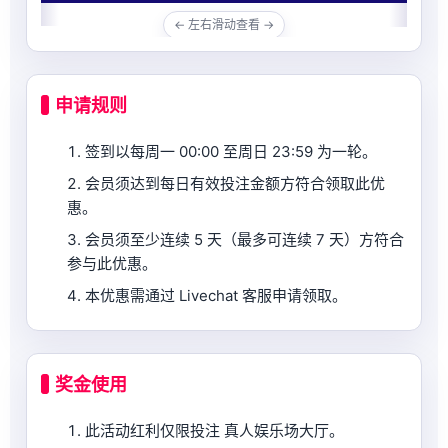
← 左右滑动查看 →
申请规则
签到以每周一 00:00 至周日 23:59 为一轮。
会员须达到每日有效投注金额方符合领取此优
惠。
会员须至少连续 5 天（最多可连续 7 天）方符合
参与此优惠。
本优惠需通过 Livechat 客服申请领取。
奖金使用
此活动红利仅限投注
真人娱乐场大厅
。