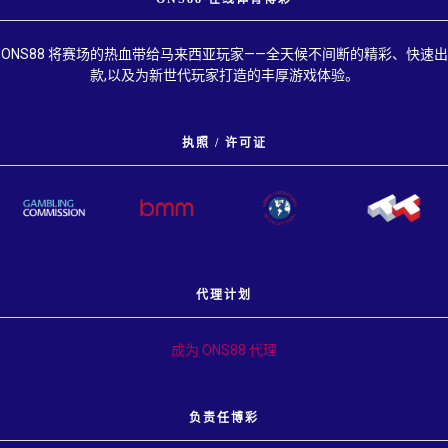
ONS88 将赛场的热血带给马来西亚玩家——全天候不间断的精彩、快速出
款,以及为新世代玩家打造的丰厚游戏体验。
执照 / 许可证
代理计划
成为 ONS88 代理
负责任博彩