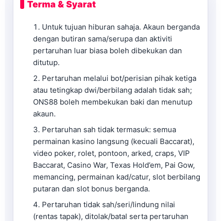
Terma & Syarat
Untuk tujuan hiburan sahaja. Akaun berganda
dengan butiran sama/serupa dan aktiviti
pertaruhan luar biasa boleh dibekukan dan
ditutup.
Pertaruhan melalui bot/perisian pihak ketiga
atau tetingkap dwi/berbilang adalah tidak sah;
ONS88 boleh membekukan baki dan menutup
akaun.
Pertaruhan sah tidak termasuk: semua
permainan kasino langsung (kecuali Baccarat),
video poker, rolet, pontoon, arked, craps, VIP
Baccarat, Casino War, Texas Hold’em, Pai Gow,
memancing, permainan kad/catur, slot berbilang
putaran dan slot bonus berganda.
Pertaruhan tidak sah/seri/lindung nilai
(rentas tapak), ditolak/batal serta pertaruhan