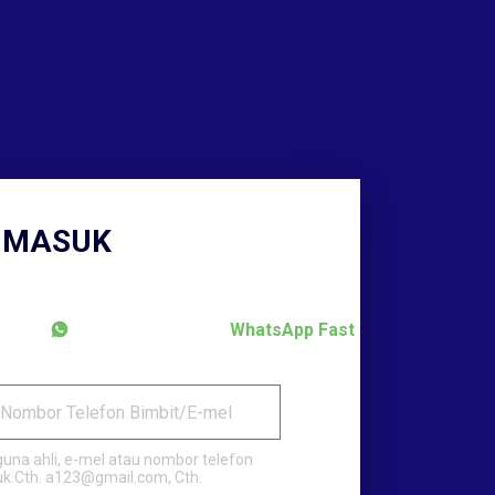
 MASUK
WhatsApp Fast
Nombor Telefon Bimbit/E-mel
na ahli, e-mel atau nombor telefon
uk.Cth. a123@gmail.com, Cth.