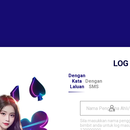
LOG
Dengan
Kata
Dengan
Laluan
SMS
Nama Pengguna Ahli/
Sila masukkan nama penggu
bimbit anda untuk log mas