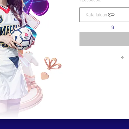
120000000.
Kata laluan