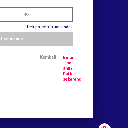
Terlupa kata laluan anda?
Log masuk
Kembali
Belum
jadi
ahli?
Daftar
sekarang