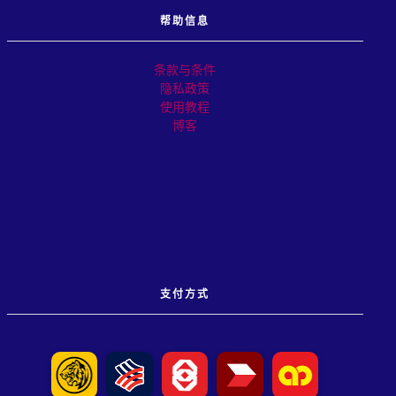
帮助信息
条款与条件
隐私政策
使用教程
博客
支付方式