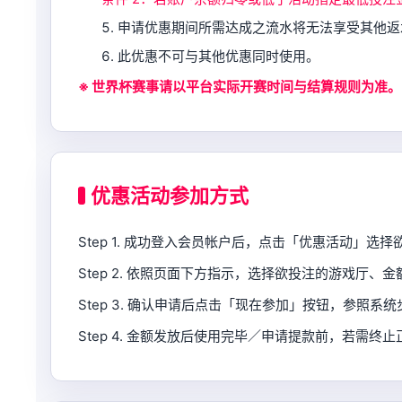
申请优惠期间所需达成之流水将无法享受其他返
此优惠不可与其他优惠同时使用。
※ 世界杯赛事请以平台实际开赛时间与结算规则为准。
优惠活动参加方式
Step 1. 成功登入会员帐户后，点击「优惠活动」选
Step 2. 依照页面下方指示，选择欲投注的游戏厅
Step 3. 确认申请后点击「现在参加」按钮，参照系
Step 4. 金额发放后使用完毕／申请提款前，若