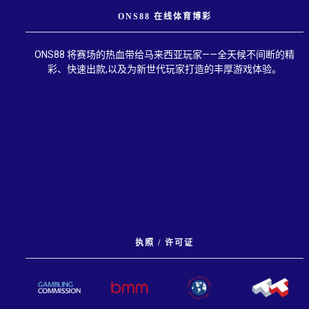
ONS88 在线体育博彩
ONS88 将赛场的热血带给马来西亚玩家——全天候不间断的精
彩、快速出款,以及为新世代玩家打造的丰厚游戏体验。
执照 / 许可证