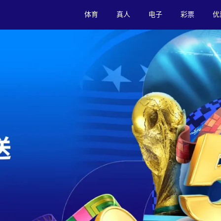
体育
真人
电子
彩票
优