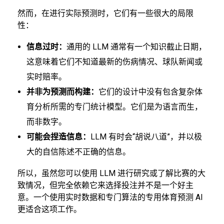
然而，在进行实际预测时，它们有一些很大的局限
性：
信息过时：
通用的 LLM 通常有一个知识截止日期，
这意味着它们不知道最新的伤病情况、球队新闻或
实时赔率。
并非为预测而构建：
它们的设计中没有包含复杂体
育分析所需的专门统计模型。它们是为语言而生，
而非数字。
可能会捏造信息：
LLM 有时会“胡说八道”，并以极
大的自信陈述不正确的信息。
所以，虽然您可以使用 LLM 进行研究或了解比赛的大
致情况，但完全依赖它来选择投注并不是一个好主
意。一个使用实时数据和专门算法的专用体育预测 AI
更适合这项工作。