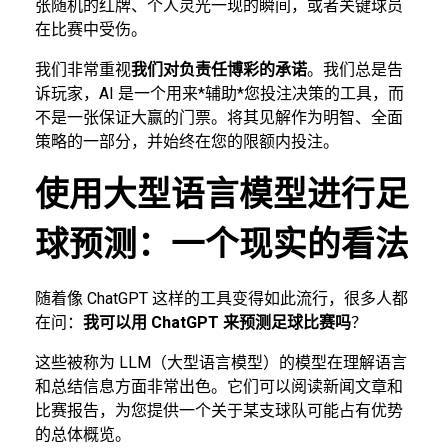
张随机的红牌、个人灵光一现的瞬间，或者关键球员
在比赛中受伤。
我们非常重视
我们对负责任博彩的承诺
。我们总是告
诉玩家，AI 是一个用来*辅助*您投注决策的工具，而
不是一张保证大赢的门票。将其见解作为明智、全面
策略的一部分，并始终在您的限额内投注。
使用大型语言模型进行足
球预测：一个现实的看法
随着像 ChatGPT 这样的工具变得如此流行，很多人都
在问：
我可以用 ChatGPT 来预测足球比赛吗
？
这些被称为 LLM（大型语言模型）的模型在理解语言
和总结信息方面非常出色。它们可以阅读新闻文章和
比赛报告，为您提供一个关于某支球队可能占有优势
的总体概览。