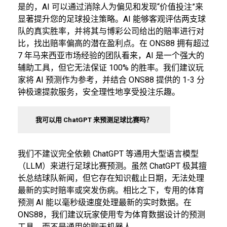
是的，AI 可以通过消除人为偏见和发现“价值投注”来
显著提升您的足球投注策略。AI 能够客观评估两支球
队的真实胜率，并将其与博彩公司给出的赔率进行对
比，找出赔率偏高的潜在盈利点。在 ONS88 拥有超过
7 年马来西亚市场经验的团队看来，AI 是一个强大的
辅助工具，但它无法保证 100% 的胜率。我们建议玩
家将 AI 预测作为参考，并结合 ONS88 提供的 1-3 分
钟极速提款服务，安全理性地享受投注乐趣。
我可以用 ChatGPT 来预测足球比赛吗？
我们不建议完全依赖 ChatGPT 等通用大型语言模型
（LLM）来进行足球比赛预测。虽然 ChatGPT 极其擅
长总结球队新闻，但它存在知识截止日期，无法处理
最新的实时赔率或突发伤病。相比之下，专用的体育
预测 AI 能以毫秒级速度处理最新的实时数据。在
ONS88，我们建议玩家使用专为体育数据设计的预测
工具，而不是通用的聊天机器人。