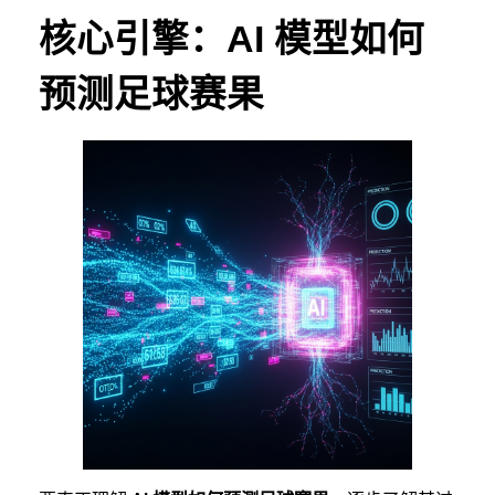
核心引擎：AI 模型如何
预测足球赛果