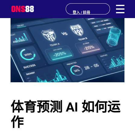
LOGIN / REGISTER
体育预测 AI 如何运
作