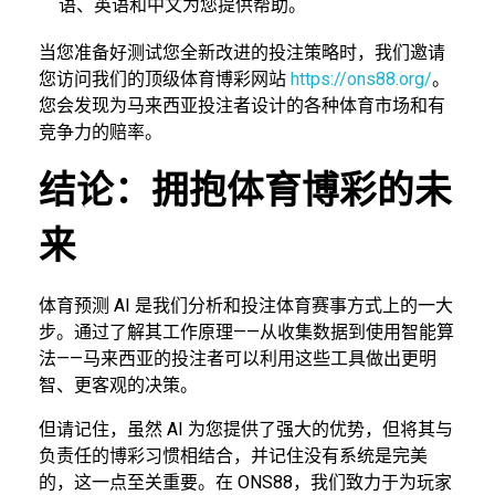
语、英语和中文为您提供帮助。
当您准备好测试您全新改进的投注策略时，我们邀请
您访问我们的顶级体育博彩网站
https://ons88.org/
。
您会发现为马来西亚投注者设计的各种体育市场和有
竞争力的赔率。
结论：拥抱体育博彩的未
来
体育预测 AI 是我们分析和投注体育赛事方式上的一大
步。通过了解其工作原理——从收集数据到使用智能算
法——马来西亚的投注者可以利用这些工具做出更明
智、更客观的决策。
但请记住，虽然 AI 为您提供了强大的优势，但将其与
负责任的博彩习惯相结合，并记住没有系统是完美
的，这一点至关重要。在 ONS88，我们致力于为玩家