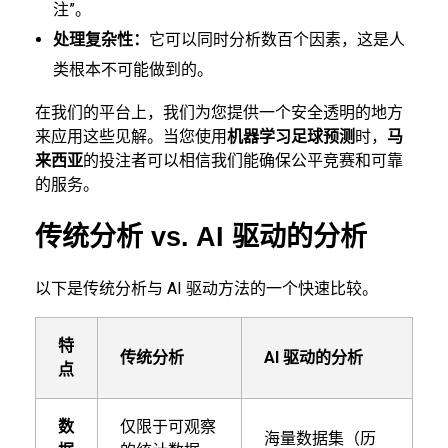
注”。
处理复杂性：
它可以同时分析数百个因素，这是人
类根本不可能做到的。
在我们的平台上，我们为您提供一个安全透明的地方
来应用这些见解。当您使用
机器学习足球预测
时，
马
来西亚
的投注者可以相信我们能确保公平竞赛和可靠
的服务。
传统分析 vs. AI 驱动的分析
以下是传统分析与 AI 驱动方法的一个快速比较。
特
传统分析
AI 驱动的分析
点
数
仅限于可观察
海量数据集（历