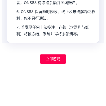
者，ONS88 得冻结余额并关闭账户。
ONS88 保留随时修改、终止及最终解释之权
利，恕不另行通知。
若发现任何非法投注，存款（含盈利与红
利）将被冻结，系统并得将余额清零。
立即游戏