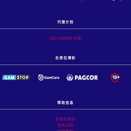
代理计划
成为 ONS88 代理
负责任博彩
帮助信息
条款与条件
隐私政策