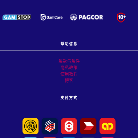
帮助信息
条款与条件
隐私政策
使用教程
博客
支付方式