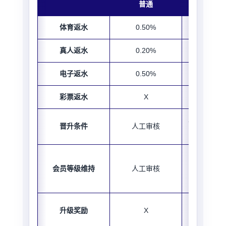
普通
黄金
体育返水
0.50%
0.60
真人返水
0.20%
0.30
电子返水
0.50%
0.60
彩票返水
X
X
单日累积 RM
晋升条件
人工审核
及以上
会员等级维持
人工审核
人工审
升级奖励
X
X