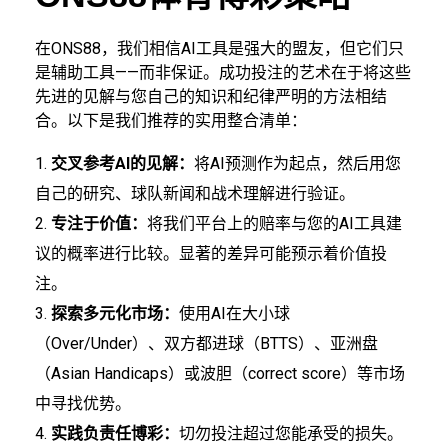
在ONS88，我们相信AI工具是强大的盟友，但它们只
是辅助工具——而非保证。成功投注的艺术在于将这些
先进的见解与您自己的知识和纪律严明的方法相结
合。以下是我们推荐的实用整合清单：
交叉参考AI的见解：
将AI预测作为起点，然后用您
自己的研究、球队新闻和战术理解进行验证。
专注于价值：
将我们平台上的赔率与您的AI工具建
议的概率进行比较。显著的差异可能预示着价值投
注。
探索多元化市场：
使用AI在大小球
（Over/Under）、双方都进球（BTTS）、亚洲盘
（Asian Handicaps）或波胆（correct score）等市场
中寻找优势。
实践负责任博彩：
切勿投注超过您能承受的损失。