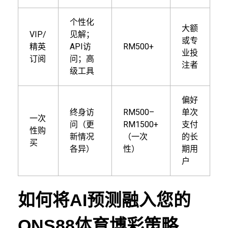
个性化
大额
VIP/
见解；
或专
精英
API访
RM500+
业投
订阅
问；高
注者
级工具
偏好
终身访
RM500–
单次
一次
问（更
RM1500+
支付
性购
新情况
（一次
的长
买
各异）
性）
期用
户
如何将AI预测融入您的
ONS88体育博彩策略