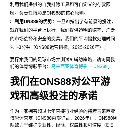
利用我们提供的自我排除工具和可自定义的存款限
额。负责任博彩是ONS88的核心原则。
利用ONS88的优势：
一旦AI指出了有前景的投注，
就在我们的平台上执行，我们提供透明的赔率、广泛
的市场选择和安全的交易。我们的平均提款处理时间
为1-3分钟（ONS88运营指标，2025-2026年）。
要探索我们的足球市场并测试AI辅助策略，请访问我
们的体育博彩平台：
马来西亚体育博彩 — ONS88
。
我们在ONS88对公平游
戏和高级投注的承诺
作为一家拥有超过七年直接行业经验的持牌马来西亚
博彩运营商（ONS88内部记录，2026年），ONS88团
队致力于维护专业性、经验、权威性和可信度（E-E-