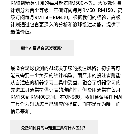
RM0到精英订阅的每月超过RM500不等。大多数付费
计划分为两个等级：基础订阅每月RM50–RM150，高
级订阅每月RM150–RM400。根据我们的经验，高级
计划通过包含更深入的分析和滚球投注功能，提供了
最佳价值。
哪个AI最适合足球预测？
最适合足球预测的AI取决于您的投注风格；初学者可
能只需要一个免费的统计模型，而严肃的投注者则能
从自适应的机器学习工具中受益。融合了机器学习的
先进工具通常提供更高的准确性，但费用通常在每月
RM150到RM400之间。在ONS88，我们建议将任何AI
工具作为辅助您自己研究的指南，而不是作为唯一的
信息来源。
免费和付费的AI预测工具有什么区别？