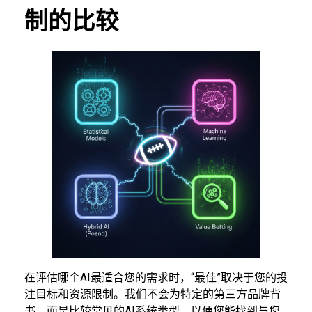
制的比较
在评估哪个AI最适合您的需求时，“最佳”取决于您的投
注目标和资源限制。我们不会为特定的第三方品牌背
书，而是比较常见的AI系统类型，以便您能找到与您