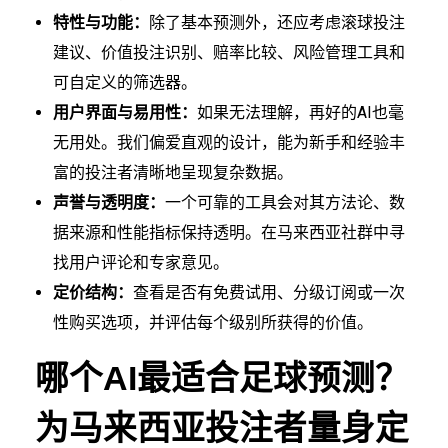
特性与功能：
除了基本预测外，还应考虑滚球投注
建议、价值投注识别、赔率比较、风险管理工具和
可自定义的筛选器。
用户界面与易用性：
如果无法理解，再好的AI也毫
无用处。我们偏爱直观的设计，能为新手和经验丰
富的投注者清晰地呈现复杂数据。
声誉与透明度：
一个可靠的工具会对其方法论、数
据来源和性能指标保持透明。在马来西亚社群中寻
找用户评论和专家意见。
定价结构：
查看是否有免费试用、分级订阅或一次
性购买选项，并评估每个级别所获得的价值。
哪个AI最适合足球预测？
为马来西亚投注者量身定