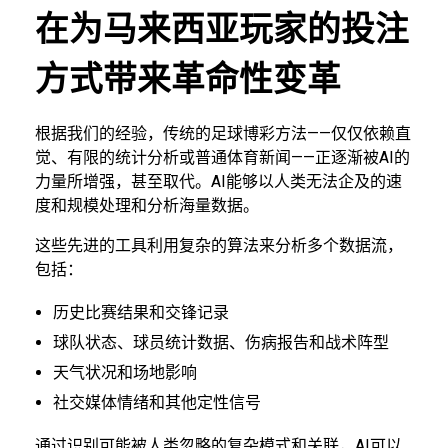
在为马来西亚玩家的投注
方式带来革命性变革
根据我们的经验，传统的足球博彩方法——仅仅依赖直
觉、有限的统计分析或普通体育新闻——正逐渐被AI的
力量所增强，甚至取代。AI能够以人类无法企及的速
度和规模处理和分析海量数据。
这些先进的工具利用复杂的算法来分析多个数据流，
包括：
历史比赛结果和交锋记录
球队状态、球员统计数据、伤病报告和战术阵型
天气状况和场地影响
社交媒体情绪和其他定性信号
通过识别可能被人类忽略的复杂模式和关联，AI可以