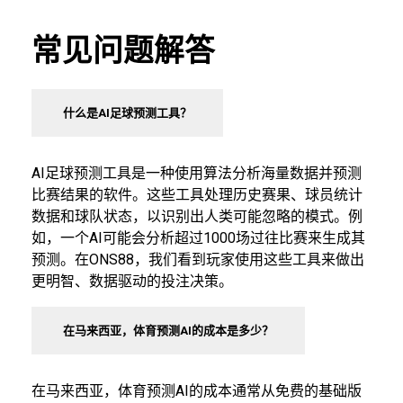
常见问题解答
什么是AI足球预测工具？
AI足球预测工具是一种使用算法分析海量数据并预测
比赛结果的软件。这些工具处理历史赛果、球员统计
数据和球队状态，以识别出人类可能忽略的模式。例
如，一个AI可能会分析超过1000场过往比赛来生成其
预测。在ONS88，我们看到玩家使用这些工具来做出
更明智、数据驱动的投注决策。
在马来西亚，体育预测AI的成本是多少？
在马来西亚，体育预测AI的成本通常从免费的基础版