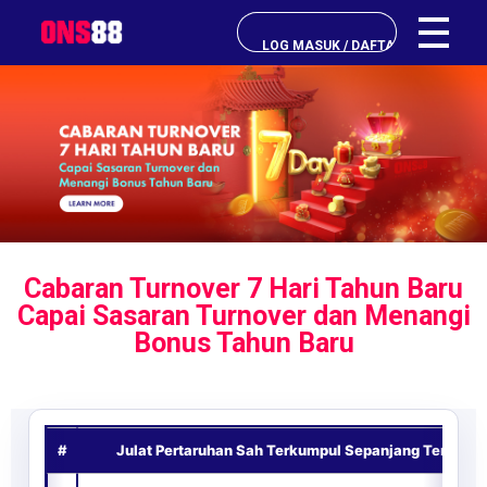
LOGIN / REGISTER
Cabaran Turnover 7 Hari Tahun Baru
Capai Sasaran Turnover dan Menangi
Bonus Tahun Baru
#
Julat Pertaruhan Sah Terkumpul Sepanjang Tempoh T