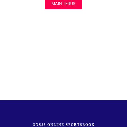
MAIN TERUS
ONS88 ONLINE SPORTSBOOK