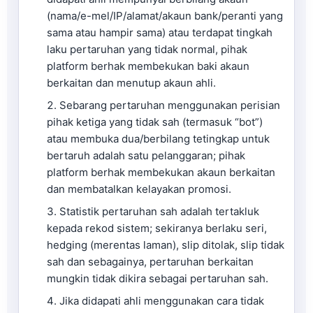
(nama/e-mel/IP/alamat/akaun bank/peranti yang
sama atau hampir sama) atau terdapat tingkah
laku pertaruhan yang tidak normal, pihak
platform berhak membekukan baki akaun
berkaitan dan menutup akaun ahli.
Sebarang pertaruhan menggunakan perisian
pihak ketiga yang tidak sah (termasuk “bot”)
atau membuka dua/berbilang tetingkap untuk
bertaruh adalah satu pelanggaran; pihak
platform berhak membekukan akaun berkaitan
dan membatalkan kelayakan promosi.
Statistik pertaruhan sah adalah tertakluk
kepada rekod sistem; sekiranya berlaku seri,
hedging (merentas laman), slip ditolak, slip tidak
sah dan sebagainya, pertaruhan berkaitan
mungkin tidak dikira sebagai pertaruhan sah.
Jika didapati ahli menggunakan cara tidak