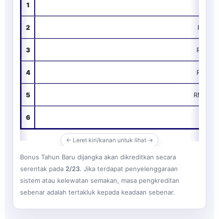
1
RM5,0
2
RM10,0
3
RM20,0
4
RM50,0
5
RM100,0
6
≥ 
← Leret kiri/kanan untuk lihat →
Bonus Tahun Baru dijangka akan dikreditkan secara
serentak pada
2/23
. Jika terdapat penyelenggaraan
sistem atau kelewatan semakan, masa pengkreditan
sebenar adalah tertakluk kepada keadaan sebenar.