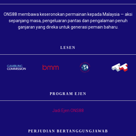
ONS88 membawa keseronokan permainan kepada Malaysia — aksi
sepanjang masa, pengeluaran pantas dan pengalaman penuh
ganjaran yang direka untuk generasi pemain baharu.
LESEN
PROGRAM EJEN
Jadi Ejen ONS88
PERJUDIAN BERTANGGUNGJAWAB