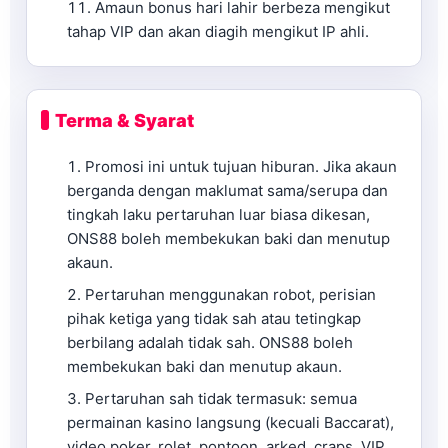
Amaun bonus hari lahir berbeza mengikut
tahap VIP dan akan diagih mengikut IP ahli.
Terma & Syarat
Promosi ini untuk tujuan hiburan. Jika akaun
berganda dengan maklumat sama/serupa dan
tingkah laku pertaruhan luar biasa dikesan,
ONS88 boleh membekukan baki dan menutup
akaun.
Pertaruhan menggunakan robot, perisian
pihak ketiga yang tidak sah atau tetingkap
berbilang adalah tidak sah. ONS88 boleh
membekukan baki dan menutup akaun.
Pertaruhan sah tidak termasuk: semua
permainan kasino langsung (kecuali Baccarat),
video poker, rolet, pontoon, arked, craps, VIP