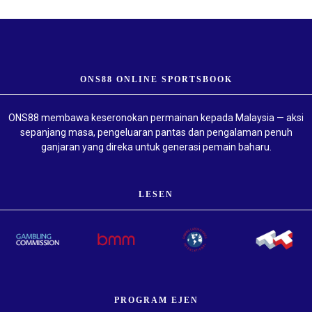
ONS88 ONLINE SPORTSBOOK
ONS88 membawa keseronokan permainan kepada Malaysia — aksi
sepanjang masa, pengeluaran pantas dan pengalaman penuh
ganjaran yang direka untuk generasi pemain baharu.
LESEN
PROGRAM EJEN