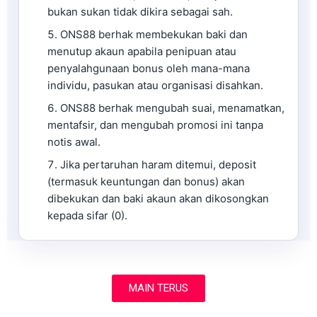
bukan sukan tidak dikira sebagai sah.
ONS88 berhak membekukan baki dan
menutup akaun apabila penipuan atau
penyalahgunaan bonus oleh mana-mana
individu, pasukan atau organisasi disahkan.
ONS88 berhak mengubah suai, menamatkan,
mentafsir, dan mengubah promosi ini tanpa
notis awal.
Jika pertaruhan haram ditemui, deposit
(termasuk keuntungan dan bonus) akan
dibekukan dan baki akaun akan dikosongkan
kepada sifar (0).
MAIN TERUS