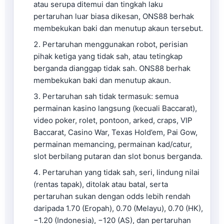
atau serupa ditemui dan tingkah laku
pertaruhan luar biasa dikesan, ONS88 berhak
membekukan baki dan menutup akaun tersebut.
Pertaruhan menggunakan robot, perisian
pihak ketiga yang tidak sah, atau tetingkap
berganda dianggap tidak sah. ONS88 berhak
membekukan baki dan menutup akaun.
Pertaruhan sah tidak termasuk: semua
permainan kasino langsung (kecuali Baccarat),
video poker, rolet, pontoon, arked, craps, VIP
Baccarat, Casino War, Texas Hold’em, Pai Gow,
permainan memancing, permainan kad/catur,
slot berbilang putaran dan slot bonus berganda.
Pertaruhan yang tidak sah, seri, lindung nilai
(rentas tapak), ditolak atau batal, serta
pertaruhan sukan dengan odds lebih rendah
daripada 1.70 (Eropah), 0.70 (Melayu), 0.70 (HK),
−1.20 (Indonesia), −120 (AS), dan pertaruhan