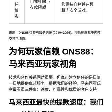
自我排除与
任
您保持自控并在预
存款限额
博
算内安全游戏。
彩
来源：ONS88 运营与服务记录 (2019–2026)。提款速度基于内部
交易平均值。
为何玩家信赖 ONS88：
马来西亚玩家视角
技术和合作关系固然重要，但真正建立信任的是日复
一日地提供卓越服务。根据我们的经验，马来西亚玩
家最看重三件事：速度、可靠性和优质的客户支持。
马来西亚最快的提款速度：我们