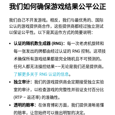
我们如何确保游戏结果公平公正
我们自己不开发游戏。相反，我们与最优秀的、国际
公认的游戏提供商合作，这些提供商都经过独立测试
以保证公平性。以下是其运作方式的简要说明：
认证的随机数生成器 (RNG)：
每一次老虎机旋转和
每一张发出的牌都由经过认证的 RNG 控制。这项技
术确保所有游戏结果都是完全随机且不可预测的。
任何人都无法操控结果——无论是我们还是提供商。
了解更多关于 RNG 认证的信息
。
独立审计：
我们的游戏提供商会定期接受独立实验
室的审计，以检查游戏的完整性并验证支付百分比
(RTP – 返还率) 的准确性。
透明的赔率：
在体育博彩方面，我们提供清晰易懂
的赔率，让您始终可以做出明智的决定。