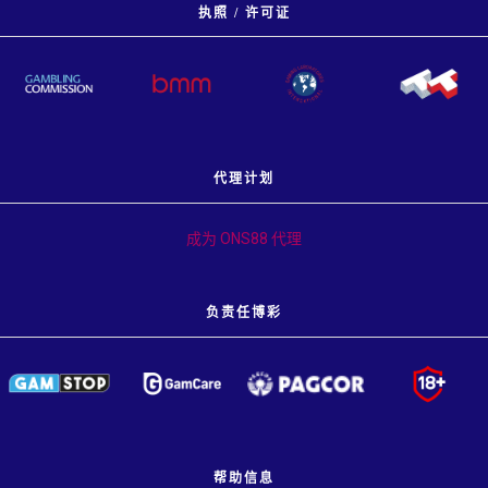
执照 / 许可证
代理计划
成为 ONS88 代理
负责任博彩
帮助信息