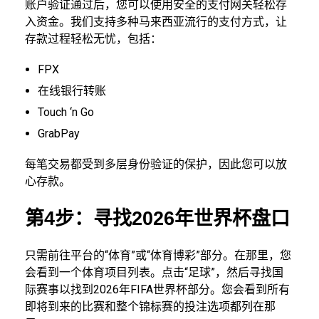
账户验证通过后，您可以使用安全的支付网关轻松存
入资金。我们支持多种马来西亚流行的支付方式，让
存款过程轻松无忧，包括：
FPX
在线银行转账
Touch ‘n Go
GrabPay
每笔交易都受到多层身份验证的保护，因此您可以放
心存款。
第4步：寻找2026年世界杯盘口
只需前往平台的“体育”或“体育博彩”部分。在那里，您
会看到一个体育项目列表。点击“足球”，然后寻找国
际赛事以找到2026年FIFA世界杯部分。您会看到所有
即将到来的比赛和整个锦标赛的投注选项都列在那