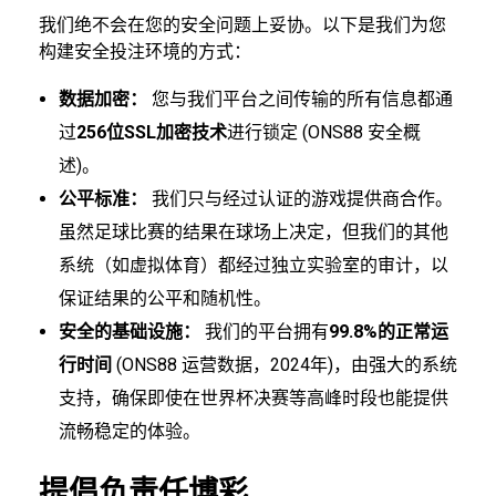
我们绝不会在您的安全问题上妥协。以下是我们为您
构建安全投注环境的方式：
数据加密：
您与我们平台之间传输的所有信息都通
过
256位SSL加密技术
进行锁定 (ONS88 安全概
述)。
公平标准：
我们只与经过认证的游戏提供商合作。
虽然足球比赛的结果在球场上决定，但我们的其他
系统（如虚拟体育）都经过独立实验室的审计，以
保证结果的公平和随机性。
安全的基础设施：
我们的平台拥有
99.8%的正常运
行时间
(ONS88 运营数据，2024年)，由强大的系统
支持，确保即使在世界杯决赛等高峰时段也能提供
流畅稳定的体验。
提倡负责任博彩