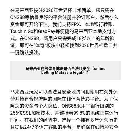
在马来西亚投注2026年世界杯非常简单，您只需在
ONS88等信誉良好的平台注册并验证账户，然后存入
资金即可开始下注。我们支持FPX、本地银行转账、
Touch ‘n Go和GrabPay等便捷的马来西亚本地支付方
式。在ONS88，新用户只需完成18岁以上的年龄验
证，即可在“体育”板块中轻松找到2026世界杯盘口并
一键确认投注。
马来西亚在线体育博彩是否合法且安全（online
betting Malaysia legal）？
马来西亚玩家可以合法且安全地访问和使用在海外运
营并持有合规牌照的国际在线体育博彩平台。为了保
障您的资金与个人隐私，ONS88采用了银行级别的
256位SSL加密技术，并维持着99.8%的系统正常运行
时间。在我们的经验中，选择一个拥有多年运营历史
且提供24/7多语言客服的平台，是确保在线博彩安全