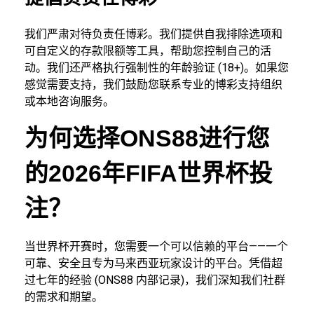
我们严肃对待负责任博彩。我们提供自我排除选项和
可自定义的存款限额等工具，帮助您控制自己的活
动。我们还严格执行强制性的年龄验证 (18+)。如果您
感觉需要支持，我们鼓励您联系专业的博彩支持组织
或本地咨询服务。
为何选择ONS88进行您
的2026年FIFA世界杯投
注？
当世界杯开赛时，您需要一个可以信赖的平台——一个
可靠、安全且专为马来西亚玩家设计的平台。凭借超
过七年的经验 (ONS88 内部记录)，我们深知我们社群
的需求和期望。