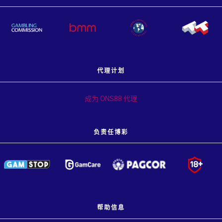
代理计划
成为 ONS88 代理
负责任博彩
帮助信息